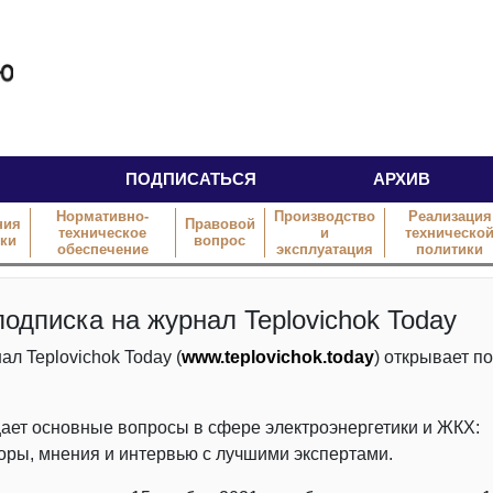
ПОДПИСАТЬСЯ
АРХИВ
Нормативно-
Производство
Реализация
ния
Правовой
техническое
и
техническо
тки
вопрос
обеспечение
эксплуатация
политики
одписка на журнал Teplovichok Today
л Teplovichok Today (
www.teplovichok.today
) открывает п
ет основные вопросы в сфере электроэнергетики и ЖКХ:
зоры, мнения и интервью с лучшими экспертами.