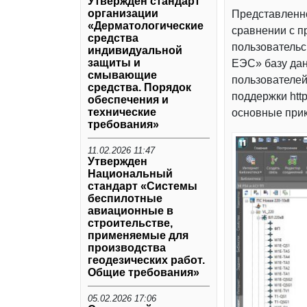
Утвержден стандарт
организации
Представленно
«Дерматологические
сравнении с 
средства
пользователь
индивидуальной
защиты и
ЕЭС» базу да
смывающие
пользователей
средства. Порядок
поддержки http
обеспечения и
технические
основные при
требования»
11.02.2026 11:47
Утвержден
Национальный
стандарт «Системы
беспилотные
авиационные в
строительстве,
применяемые для
производства
геодезических работ.
Общие требования»
05.02.2026 17:06