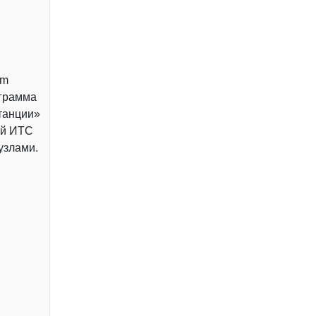
em
ограмма
танции»
ий ИТС
узлами.