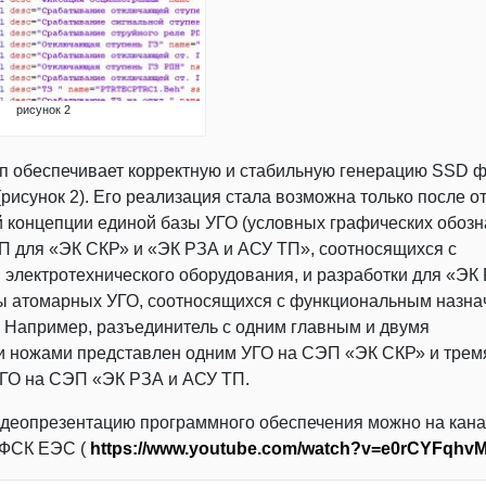
рисунок 2
 обеспечивает корректную и стабильную генерацию SSD ф
рисунок 2). Его реализация стала возможна только после от
концепции единой базы УГО (условных графических обозн
 для «ЭК СКР» и «ЭК РЗА и АСУ ТП», соотносящихся с
 электротехнического оборудования, и разработки для «ЭК
зы атомарных УГО, соотносящихся с функциональным назн
 Например, разъединитель с одним главным и двумя
 ножами представлен одним УГО на СЭП «ЭК СКР» и трем
ГО на СЭП «ЭК РЗА и АСУ ТП.
идеопрезентацию программного обеспечения можно на кан
 ФСК ЕЭС (
https://www.youtube.com/watch?v=e0rCYFqhv