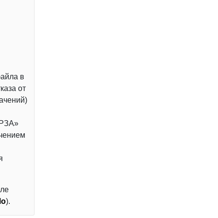
айла в
каза от
ачений)
 РЗА»
ачением
я
але
Mo
).