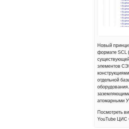
Новый принцип
формате SCL (
существующей 
элементов СЭП
конструкциями
отдельной ба
оборудования.
заземляющими
атомарными У
Посмотреть в
YouTube ЦИС