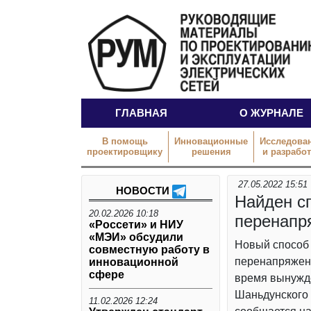
ГЛАВНАЯ
О ЖУРНАЛЕ
В помощь
Инновационные
Исследова
проектировщику
решения
и разрабо
27.05.2022 15:51
НОВОСТИ
Найден сп
20.02.2026 10:18
перенапр
«Россети» и НИУ
«МЭИ» обсудили
Новый способ 
совместную работу в
перенапряжени
инновационной
сфере
время вынужде
Шаньдунского 
11.02.2026 12:24