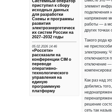
Вместе это — 
Системный оператор
приступил к сбору
элемент инфра
исходных данных
подключения н
для разработки
напряжение м
Схемы и программы
развития
работы — а мо
электроэнергетическ
других точках 
их систем России на
2027–2032 годы
Такого рода к
не приспособи
05.02.2026 14:46
«Россети»
электронику. 
рассказали на
отключаются п
конференции CIM о
переводе
отключение — 
оперативно-
компенсироват
технологического
управления на
Как раз над э
единую
добились того
программную
платформу
недонапряжени
перенапряжени
решение состо
сеть так назы