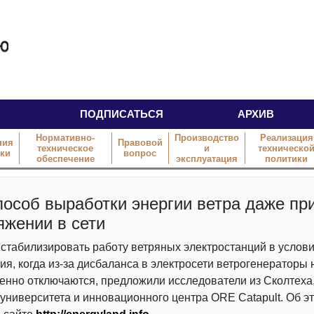
ПОДПИСАТЬСЯ
АРХИВ
Нормативно-
Производство
Реализация
ния
Правовой
техническое
и
техническо
тки
вопрос
обеспечение
эксплуатация
политики
особ выработки энергии ветра даже пр
яжении в сети
стабилизировать работу ветряных электростанций в услов
я, когда из-за дисбаланса в электросети ветрогенераторы 
нно отключаются, предложили исследователи из Сколтеха
университета и инновационного центра ORE Catapult. Об э