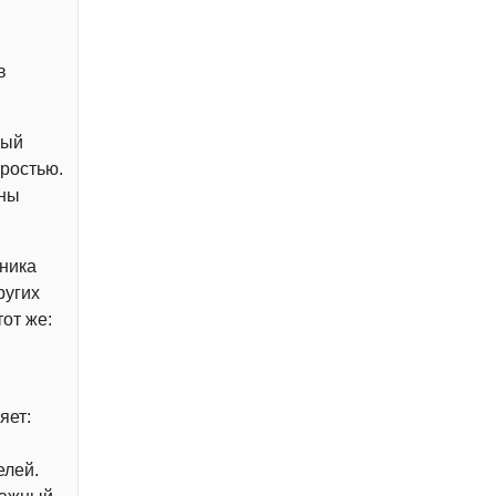
в
ный
оростью.
ины
оника
ругих
от же:
яет:
елей.