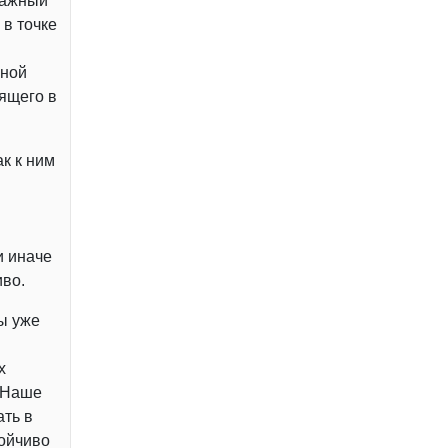
важный
в точке
ьной
ящего в
к к ним
и иначе
иво.
ы уже
х
 Наше
ать в
тойчиво