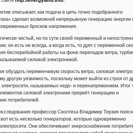
а сайте
http://energyland.info.
ктив описывает, как подача в цепь точно подобранного
тока» сделает возможной непрерывную генерацию энергии 
ковременных бросков напряжения.
гически чистый, но по сути своей переменный и непостоян
ии: он есть не всегда, а когда есть, то дует с переменной ск
ия бесперебойной работы на фоне перепадов ветра, турб
называемой силовой электроникой.
ая обуздать переменчивую скорость ветра, силовая электр
му другую уязвимость, поскольку может выйти из строя от д
 электросети, называемых недо- и перенапряжением. Итог т
лементов силовой электроники прервёт генерацию и
ие потребителей.
исследования профессор Сколтеха Владимир Терзия поясн
 вот есть несколько генераторов, которые одновременно
электросети. Они обеспечивают энергоснабжение потребит