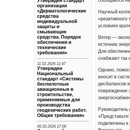
сообщается н
Утвержден стандарт
организации
«Дерматологические
Научный колле
средства
«реактивного 
индивидуальной
условиях крат
защиты и
смывающие
средства. Порядок
Ветер — эколо
обеспечения и
источник энерг
технические
Для обеспечен
требования»
снабжают так 
11.02.2026 11:47
Утвержден
Однако, помог
Национальный
вносит в систе
стандарт «Системы
дисбалансов в
беспилотные
авиационные в
повреждение э
строительстве,
энергоснабжен
применяемые для
производства
Руководитель 
геодезических работ.
Общие требования»
«Представьте:
подключены к 
05.02.2026 17:06