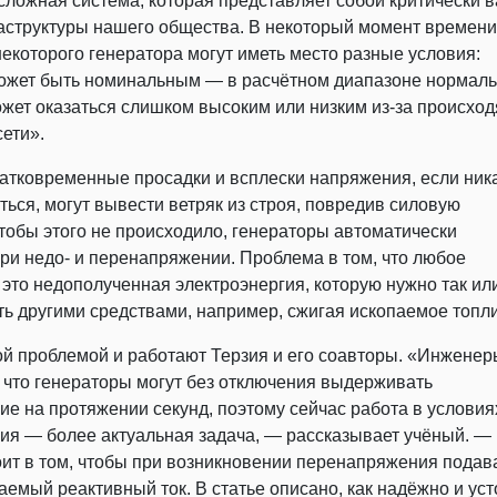
сложная система, которая представляет собой критически 
структуры нашего общества. В некоторый момент времени 
екоторого генератора могут иметь место разные условия:
ожет быть номинальным — в расчётном диапазоне нормал
жет оказаться слишком высоким или низким из-за происход
сети».
ратковременные просадки и всплески напряжения, если ника
ться, могут вывести ветряк из строя, повредив силовую
Чтобы этого не происходило, генераторы автоматически
ри недо- и перенапряжении. Проблема в том, что любое
это недополученная электроэнергия, которую нужно так ил
ь другими средствами, например, сжигая ископаемое топл
той проблемой и работают Терзия и его соавторы. «Инженер
, что генераторы могут без отключения выдерживать
е на протяжении секунд, поэтому сейчас работа в условия
я — более актуальная задача, — рассказывает учёный. —
ит в том, чтобы при возникновении перенапряжения подав
ваемый реактивный ток. В статье описано, как надёжно и ус