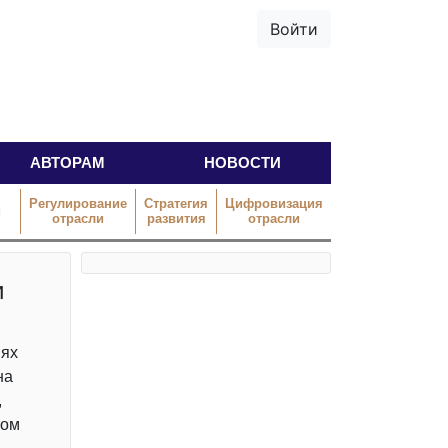
Войти
АВТОРАМ
НОВОСТИ
Регулирование
Стратегия
Цифровизация
й
отрасли
развития
отрасли
и
иях
на
,
том