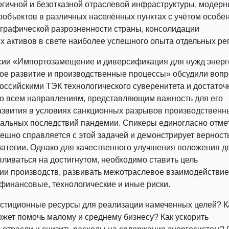
гичной и безотказной отраслевой инфраструктуры, модерн
ообъектов в различных населённых пунктах с учётом особе
ографической разрозненности страны, консолидации
х активов в свете наиболее успешного опыта отдельных ре
сии «Импортозамещение и диверсификация для нужд энерг
ое развитие и производственные процессы» обсудили воп
оссийскими ТЭК технологического суверенитета и достато
о всем направлениям, представляющим важность для его
азвития в условиях санкционных разрывов производственн
бальных последствий пандемии. Спикеры единогласно отме
пешно справляется с этой задачей и демонстрирует верност
атегии. Однако для качественного улучшения положения д
вливаться на достигнутом, необходимо ставить цель
и производств, развивать межотраслевое взаимодействие
финансовые, технологические и иные риски.
естиционные ресурсы для реализации намеченных целей? К
ожет помочь малому и среднему бизнесу? Как ускорить