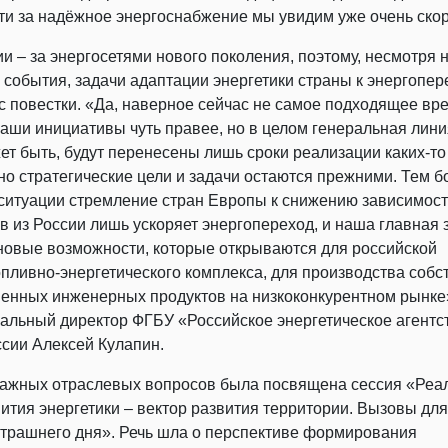
ти за надёжное энергоснабжение мы увидим уже очень скор
и – за энергосетями нового поколения, поэтому, несмотря 
события, задачи адаптации энергетики страны к энергопер
с повестки. «Да, наверное сейчас не самое подходящее вре
аши инициативы чуть правее, но в целом генеральная лини
ет быть, будут перенесены лишь сроки реализации каких-то
но стратегические цели и задачи остаются прежними. Тем б
 ситуации стремление стран Европы к снижению зависимост
в из России лишь ускоряет энергопереход, и наша главная 
новые возможности, которые открываются для российской
опливно-энергетического комплекса, для производства соб
енных инженерных продуктов на низкоконкурентном рынке»
альный директор ФГБУ «Российское энергетическое агентс
сии Алексей Кулапин.
ажных отраслевых вопросов была посвящена сессия «Реа
вития энергетики – вектор развития территории. Вызовы для
втрашнего дня». Речь шла о перспективе формирования