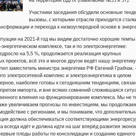
на территории ВДНХ (павильоны №55 и 57).
Участники заседания обсудили основные тенд
вызовы, с которыми отрасли приходится сталк
ансформации и перехода к низкоуглеродной основе в энерге
итуации на 2021-й год мы видим достаточно хорошие темпы
-энергетическом комплексе, так и по электроэнергетике:
одросло на 5,5 %, продолжается реализация крупных
х проектов, всё это и многое другое ведёт нашу энергетику
етил заместитель министра энергетики РФ Евгений Грабчак. 
что электросетевой комплекс и электроэнергетика в целом
верное, наиболее готовы к сегодняшним тенденциям, связа
запретом импорта, и вне всяких сомнений сложившаяся ситу
венного влияния на функционирование комплекса. Мы не т
аже увеличиваем прогнозы по инвестициям, мы продолжае
модействие с регионами, и мы понимаем, что дополнительн
ция должна обеспечиваться соответствующими энергоресу
ка всегда идёт и должна идти на шаг вперёд развития эконо
первые плоды работы по консолидации и созданию единого