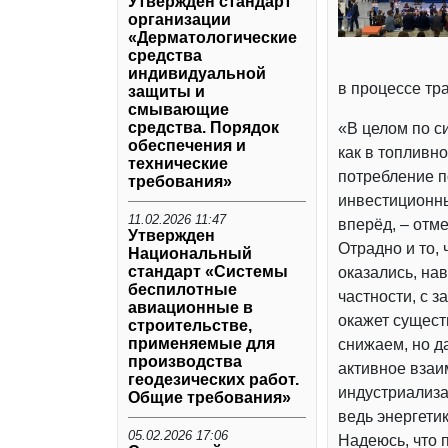
Утвержден стандарт
организации
«Дерматологические
средства
индивидуальной
в процессе тр
защиты и
смывающие
средства. Порядок
«В целом по с
обеспечения и
как в топливно
технические
потребление п
требования»
инвестиционны
11.02.2026 11:47
вперёд, – отм
Утвержден
Отрадно и то, 
Национальный
стандарт «Системы
оказались, на
беспилотные
частности, с 
авиационные в
окажет сущест
строительстве,
применяемые для
снижаем, но д
производства
активное взаи
геодезических работ.
индустриализа
Общие требования»
ведь энергети
05.02.2026 17:06
Надеюсь, что 