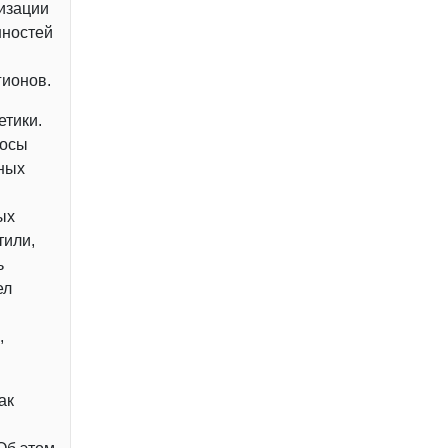
изации
нностей
гионов.
етики.
росы
чных
ых
тили,
ь
ел
,
ак