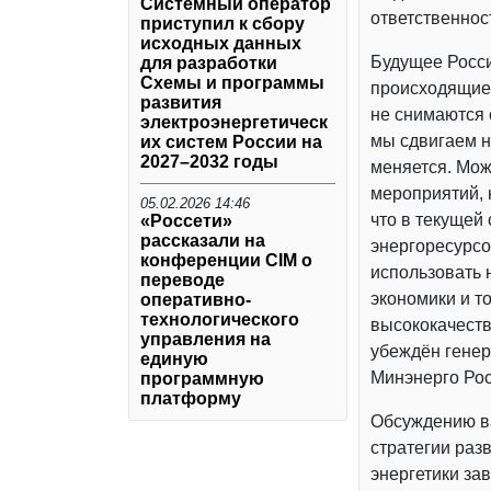
Системный оператор
ответственнос
приступил к сбору
исходных данных
Будущее Росси
для разработки
Схемы и программы
происходящие 
развития
не снимаются 
электроэнергетическ
мы сдвигаем н
их систем России на
2027–2032 годы
меняется. Мож
мероприятий, 
05.02.2026 14:46
что в текущей
«Россети»
рассказали на
энергоресурсо
конференции CIM о
использовать 
переводе
экономики и т
оперативно-
технологического
высококачеств
управления на
убеждён генер
единую
Минэнерго Рос
программную
платформу
Обсуждению в
стратегии раз
энергетики за