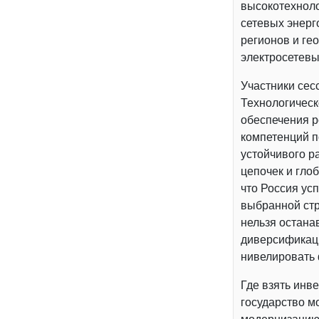
высокотехноло
сетевых энерг
регионов и ге
электросетевы
Участники сес
Технологическ
обеспечения р
компетенций п
устойчивого р
цепочек и гло
что Россия ус
выбранной стр
нельзя остана
диверсификаци
нивелировать 
Где взять инв
государство м