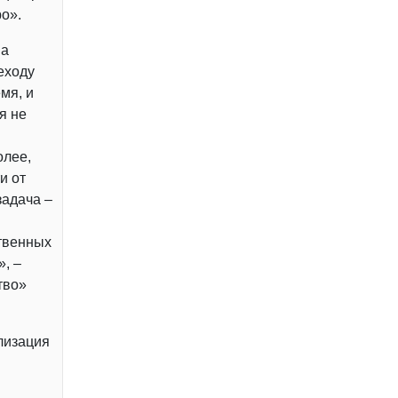
о».
на
еходу
мя, и
я не
олее,
и от
задача –
ственных
, –
тво»
лизация