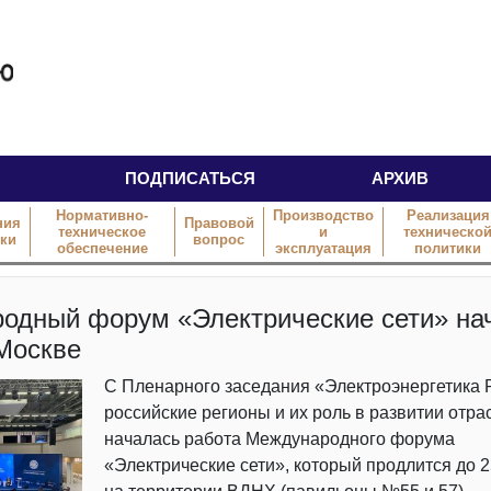
ПОДПИСАТЬСЯ
АРХИВ
Нормативно-
Производство
Реализация
ния
Правовой
техническое
и
техническо
тки
вопрос
обеспечение
эксплуатация
политики
одный форум «Электрические сети» на
 Москве
С Пленарного заседания «Электроэнергетика 
российские регионы и их роль в развитии отра
началась работа Международного форума
«Электрические сети», который продлится до 