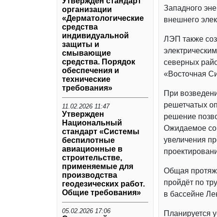
Утвержден стандарт
Западного эне
организации
«Дерматологические
внешнего эле
средства
индивидуальной
ЛЭП также соз
защиты и
электрическим
смывающие
средства. Порядок
северных райо
обеспечения и
«Восточная Си
технические
требования»
При возведени
решетчатых оп
11.02.2026 11:47
Утвержден
решение позво
Национальный
Ожидаемое сок
стандарт «Системы
увеличения пр
беспилотные
авиационные в
проектировани
строительстве,
применяемые для
Общая протяже
производства
пройдёт по тр
геодезических работ.
Общие требования»
в бассейне Л
05.02.2026 17:06
Планируется у