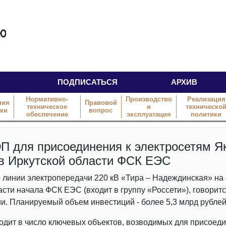
ПОДПИСАТЬСЯ
АРХИВ
Нормативно-
Производство
Реализация
ния
Правовой
техническое
и
техническо
тки
вопрос
обеспечение
эксплуатация
политики
П для присоединения к электросетям Я
 в Иркутской области ФСК ЕЭС
 линии электропередачи 220 кВ «Тира – Надеждинская» на
асти начала ФСК ЕЭС (входит в группу «Россети»), говоритс
и. Планируемый объем инвестиций - более 5,3 млрд рублей
дит в число ключевых объектов, возводимых для присоед