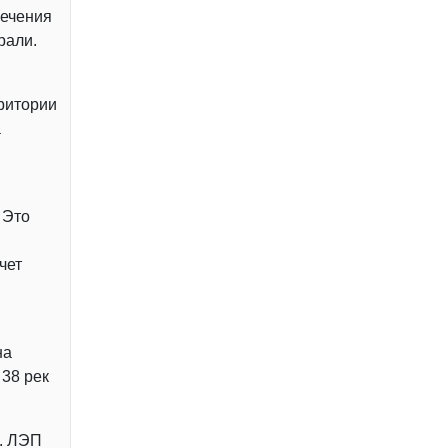
печения
рали.
ритории
а
 Это
чет
на
 38 рек
а. ЛЭП