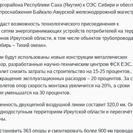
ргорайона Республики Саха (Якутия) к ОЭС Сибири и обес
ктроснабжения Байкало-Амурской железнодорожной магист
даст возможность технологического присоединения к
 сетям энергопринимающих устройств потребителей на тер
нов Иркутской области, в том числе объектов трубопровод
бирь – Тихий океан».
и будут использованы новые конструкции металлических
ор, разработанные научно-техническим центром ФСК ЕЭС.
лит снизить затраты на строительство на 15-25 процентов..
ращение эксплуатационных расходов – 20 процентов. За с
олетов опор скорость монтажа увеличится на 20%, а сроки
я уменьшатся на 30 процентов.
нность двухцепной воздушной линии составит 320,0 км. О
уднодоступным территориям Иркутской области и пересечёт
ены.
становить 363 опоры и смонтировать более 900 км провод