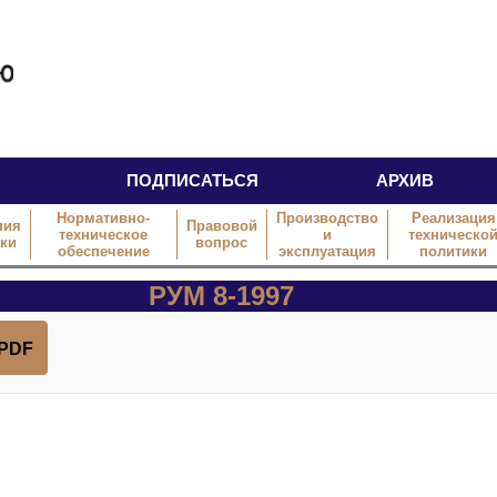
ПОДПИСАТЬСЯ
АРХИВ
Нормативно-
Производство
Реализация
ния
Правовой
техническое
и
техническо
тки
вопрос
обеспечение
эксплуатация
политики
РУМ 8-1997
 PDF